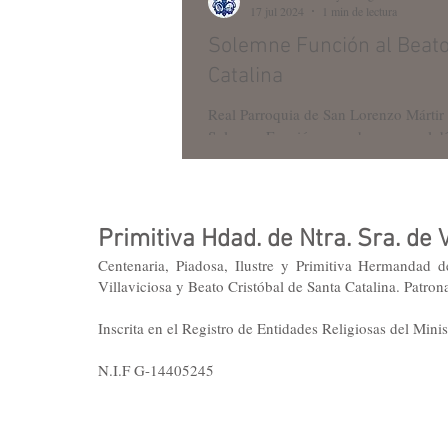
17 jul 2024
1 min de lectura
Solemne Función al Beato
Catalina
Real Parroquia de San Lorenzo Mártir de Córdoba 24 de j
Solemne Función en su honor, en el día
Primitiva Hdad. de Ntra. Sra. de V
Centenaria, Piadosa, Ilustre y Primitiva Hermandad 
Villaviciosa y Beato Cristóbal de Santa Catalina. Patron
Inscrita en el Registro de Entidades Religiosas del Minist
N.I.F G-14405245