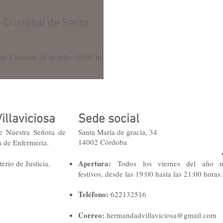
 Cristóbal de Santa
ulio: 20:00 horas.
 de su festividad,...
illaviciosa
Sede social
de Nuestra Señora de
Santa María de gracia, 34
14002 Córdoba
a de Enfermería.
Apertura:
erio de Justicia.
Todos los viernes del año 
festivos, desde las 19:00 hasta las 21:00 horas.
T
eléfono:
622132516
Correo:
hermandadvillaviciosa@gmail.com