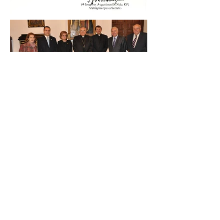
Primitiva Hdad. de Ntra. Sra. de
Villaviciosa
Sede social
Santa María de gracia, 34