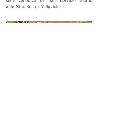
sede canónica de San Lorenzo Mártir,
ante Ntra. Sra. de Villaviciosa.
Primitiva Hdad. de Ntra. Sra. de
Villaviciosa
Sede social
Santa María de gracia, 34
14002 Córdoba