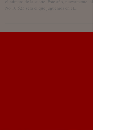
Probamos suerte un año más
Lotería de Navidad. Ya tenemos en la Hermandad
el número de la suerte. Este año, nuevamente, el
No 10.525 será el que juguemos en el...